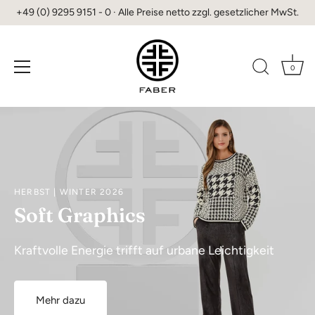
+49 (0) 9295 9151 - 0 · Alle Preise netto zzgl. gesetzlicher MwSt.
0
Direkt
zum
Inhalt
HERBST | WINTER 2026
Soft Graphics
Kraftvolle Energie trifft auf urbane Leichtigkeit
Mehr dazu